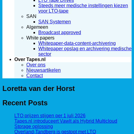
LTO Tape Drives
Steeds meer medische instellingen kiezen
voor LTO-tape
SAN
SAN Systemen
Algemeen
Broadcast approved
White papers
Whitepaper-data-content-archivering
Whitepaper opslag en archivering medische
sector
Over Tapes.nl
Over ons
Nieuwsartikelen
Contact
Loretta van der Horst
Recent Posts
LTO prijzen stijgen per 1 juli 2026
Tapes.nl introduceert Vawlt als Hybrid Multicloud
Storage oplossing
Overland-Tandberg is gestopt met LTO