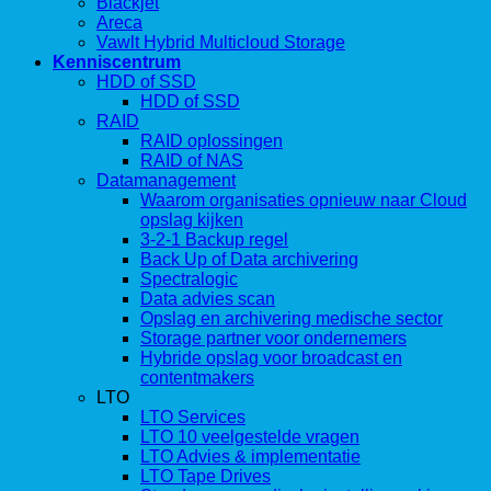
Blackjet
Areca
Vawlt Hybrid Multicloud Storage
Kenniscentrum
HDD of SSD
HDD of SSD
RAID
RAID oplossingen
RAID of NAS
Datamanagement
Waarom organisaties opnieuw naar Cloud
opslag kijken
3-2-1 Backup regel
Back Up of Data archivering
Spectralogic
Data advies scan
Opslag en archivering medische sector
Storage partner voor ondernemers
Hybride opslag voor broadcast en
contentmakers
LTO
LTO Services
LTO 10 veelgestelde vragen
LTO Advies & implementatie
LTO Tape Drives