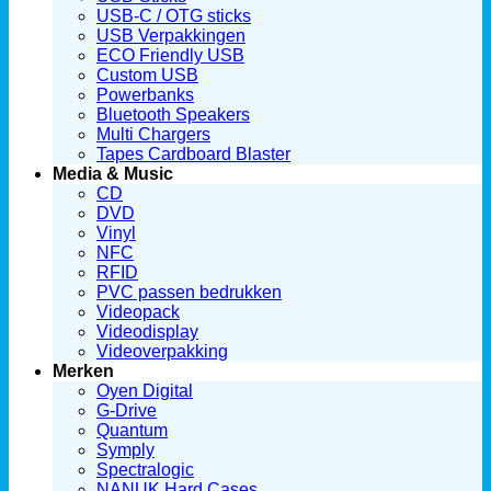
USB-C / OTG sticks
USB Verpakkingen
ECO Friendly USB
Custom USB
Powerbanks
Bluetooth Speakers
Multi Chargers
Tapes Cardboard Blaster
Media & Music
CD
DVD
Vinyl
NFC
RFID
PVC passen bedrukken
Videopack
Videodisplay
Videoverpakking
Merken
Oyen Digital
G-Drive
Quantum
Symply
Spectralogic
NANUK Hard Cases