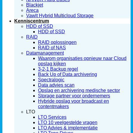
Blackjet
Areca
Vawlt Hybrid Multicloud Storage
Kenniscentrum
HDD of SSD
HDD of SSD
RAID
RAID oplossingen
RAID of NAS
Datamanagement
Waarom organisaties opnieuw naar Cloud
opslag kijken
3-2-1 Backup regel
Back Up of Data archivering
Spectralogic
Data advies scan
Opslag en archivering medische sector
Storage partner voor ondernemers
Hybride opslag voor broadcast en
contentmakers
LTO
LTO Services
LTO 10 veelgestelde vragen
LTO Advies & implementatie