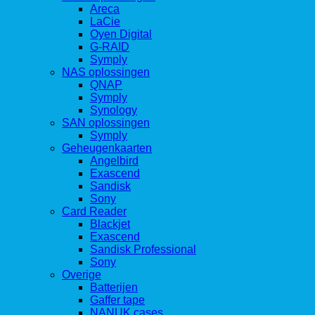
Areca
LaCie
Oyen Digital
G-RAID
Symply
NAS oplossingen
QNAP
Symply
Synology
SAN oplossingen
Symply
Geheugenkaarten
Angelbird
Exascend
Sandisk
Sony
Card Reader
Blackjet
Exascend
Sandisk Professional
Sony
Overige
Batterijen
Gaffer tape
NANUK cases