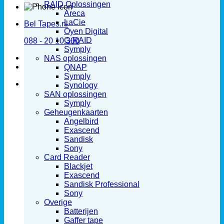
RAID Oplossingen
Areca
LaCie
Bel Tapes.nl
Oyen Digital
G-RAID
088 - 20 10 300
Symply
NAS oplossingen
QNAP
Symply
Synology
SAN oplossingen
Symply
Geheugenkaarten
Angelbird
Exascend
Sandisk
Sony
Card Reader
Blackjet
Exascend
Sandisk Professional
Sony
Overige
Batterijen
Gaffer tape