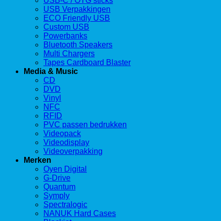
USB-C / OTG sticks
USB Verpakkingen
ECO Friendly USB
Custom USB
Powerbanks
Bluetooth Speakers
Multi Chargers
Tapes Cardboard Blaster
Media & Music
CD
DVD
Vinyl
NFC
RFID
PVC passen bedrukken
Videopack
Videodisplay
Videoverpakking
Merken
Oyen Digital
G-Drive
Quantum
Symply
Spectralogic
NANUK Hard Cases