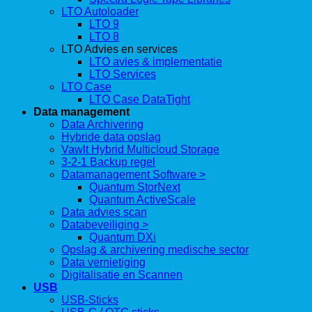
LTO Autoloader
LTO 9
LTO 8
LTO Advies en services
LTO avies & implementatie
LTO Services
LTO Case
LTO Case DataTight
Data management
Data Archivering
Hybride data opslag
Vawlt Hybrid Multicloud Storage
3-2-1 Backup regel
Datamanagement Software >
Quantum StorNext
Quantum ActiveScale
Data advies scan
Databeveiliging >
Quantum DXi
Opslag & archivering medische sector
Data vernietiging
Digitalisatie en Scannen
USB
USB-Sticks