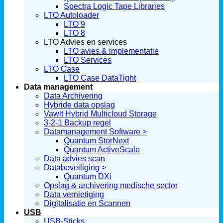
Spectra Logic Tape Libraries
LTO Autoloader
LTO 9
LTO 8
LTO Advies en services
LTO avies & implementatie
LTO Services
LTO Case
LTO Case DataTight
Data management
Data Archivering
Hybride data opslag
Vawlt Hybrid Multicloud Storage
3-2-1 Backup regel
Datamanagement Software >
Quantum StorNext
Quantum ActiveScale
Data advies scan
Databeveiliging >
Quantum DXi
Opslag & archivering medische sector
Data vernietiging
Digitalisatie en Scannen
USB
USB-Sticks