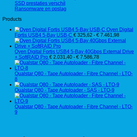
SSD prestaties verschil
Ransomware en opslag
Products
Oyen Digital
Prijskla
Fortis USB4 5-Bay USB-C
€
325,62
-
€
7.461,98
€ 325,6
tot
€ 7.461
Oyen Digital Fortis USB4 5-Bay 40Gbps External Drive
Prijsklasse:
+ SoftRAID Pro
€
2.031,40
-
€
7.586,78
€ 2.031,40
tot
€ 7.586,78
Qualstar Q80 - Tape Autoloader - Fibre Channel - LTO-
8
Qualstar Q80 - Tape Autoloader - SAS - LTO-9
Qualstar Q80 - Tape Autoloader - Fibre Channel - LTO-
9