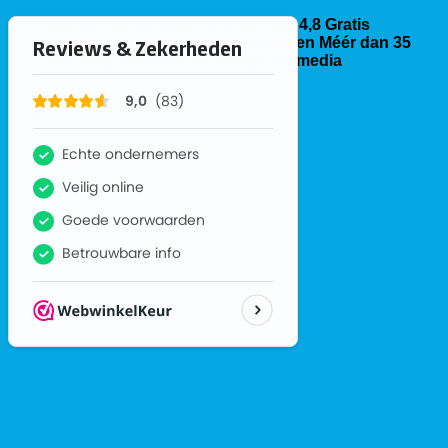
Ga
Klanten beoordelen ons met een 4,8
Gratis
naar
omruilen of retour binnen 14 dagen
Méér dan 35
inhoud
jaar lang specialist in storage en media