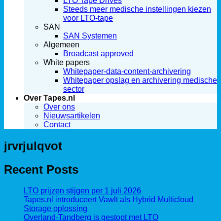
LTO Tape Drives
Steeds meer medische instellingen kiezen
voor LTO-tape
SAN
SAN Systemen
Algemeen
Broadcast approved
White papers
Whitepaper-data-content-archivering
Whitepaper opslag en archivering medische
sector
Over Tapes.nl
Over ons
Nieuwsartikelen
Contact
jrvrjulqvot
Recent Posts
LTO prijzen stijgen per 1 juli 2026
Tapes.nl introduceert Vawlt als Hybrid Multicloud
Storage oplossing
Overland-Tandberg is gestopt met LTO