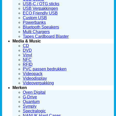
USB-C / OTG sticks
USB Verpakkingen
ECO Friendly USB
Custom USB
Powerbanks
Bluetooth Speakers
Multi Chargers
Tapes Cardboard Blaster
Media & Music
CD
DVD
Vinyl
NFC
RFID
PVC passen bedrukken
Videopack
Videodisplay
Videoverpakking
Merken
Oyen Digital
G-Drive
Quantum
Symply
Spectralogic
NANUK Hard Cases