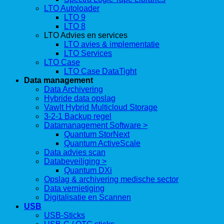
LTO Autoloader
LTO 9
LTO 8
LTO Advies en services
LTO avies & implementatie
LTO Services
LTO Case
LTO Case DataTight
Data management
Data Archivering
Hybride data opslag
Vawlt Hybrid Multicloud Storage
3-2-1 Backup regel
Datamanagement Software >
Quantum StorNext
Quantum ActiveScale
Data advies scan
Databeveiliging >
Quantum DXi
Opslag & archivering medische sector
Data vernietiging
Digitalisatie en Scannen
USB
USB-Sticks