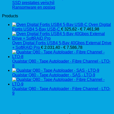
SSD prestaties verschil
Ransomware en opslag
Products
Oyen Digital
Prijskla
Fortis USB4 5-Bay USB-C
€
325,62
-
€
7.461,98
€ 325,6
tot
€ 7.461
Oyen Digital Fortis USB4 5-Bay 40Gbps External Drive
Prijsklasse:
+ SoftRAID Pro
€
2.031,40
-
€
7.586,78
€ 2.031,40
tot
€ 7.586,78
Qualstar Q80 - Tape Autoloader - Fibre Channel - LTO-
8
Qualstar Q80 - Tape Autoloader - SAS - LTO-9
Qualstar Q80 - Tape Autoloader - Fibre Channel - LTO-
9