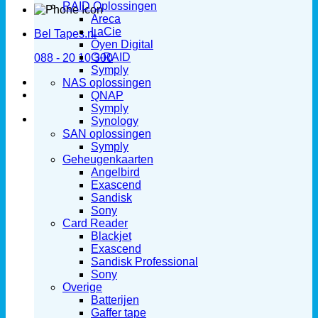
RAID Oplossingen
Areca
LaCie
Bel Tapes.nl
Oyen Digital
G-RAID
088 - 20 10 300
Symply
NAS oplossingen
QNAP
Symply
Synology
SAN oplossingen
Symply
Geheugenkaarten
Angelbird
Exascend
Sandisk
Sony
Card Reader
Blackjet
Exascend
Sandisk Professional
Sony
Overige
Batterijen
Gaffer tape