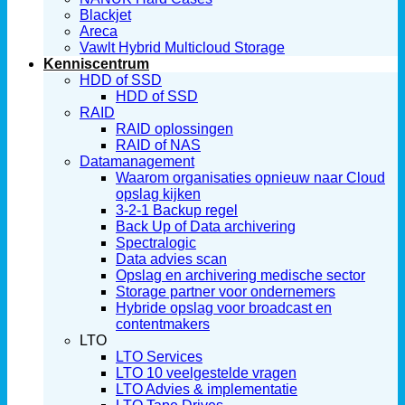
Blackjet
Areca
Vawlt Hybrid Multicloud Storage
Kenniscentrum
HDD of SSD
HDD of SSD
RAID
RAID oplossingen
RAID of NAS
Datamanagement
Waarom organisaties opnieuw naar Cloud
opslag kijken
3-2-1 Backup regel
Back Up of Data archivering
Spectralogic
Data advies scan
Opslag en archivering medische sector
Storage partner voor ondernemers
Hybride opslag voor broadcast en
contentmakers
LTO
LTO Services
LTO 10 veelgestelde vragen
LTO Advies & implementatie