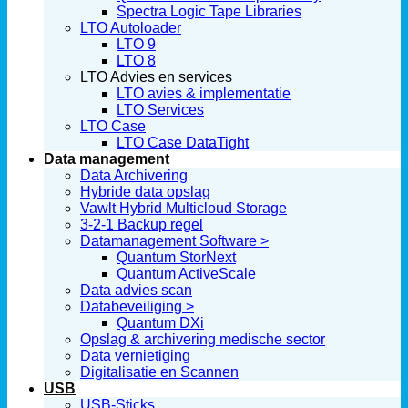
Spectra Logic Tape Libraries
LTO Autoloader
LTO 9
LTO 8
LTO Advies en services
LTO avies & implementatie
LTO Services
LTO Case
LTO Case DataTight
Data management
Data Archivering
Hybride data opslag
Vawlt Hybrid Multicloud Storage
3-2-1 Backup regel
Datamanagement Software >
Quantum StorNext
Quantum ActiveScale
Data advies scan
Databeveiliging >
Quantum DXi
Opslag & archivering medische sector
Data vernietiging
Digitalisatie en Scannen
USB
USB-Sticks