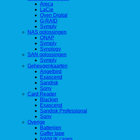
Areca
LaCie
Oyen Digital
G-RAID
Symply
NAS oplossingen
QNAP
Symply
Synology
SAN oplossingen
Symply
Geheugenkaarten
Angelbird
Exascend
Sandisk
Sony
Card Reader
Blackjet
Exascend
Sandisk Professional
Sony
Overige
Batterijen
Gaffer tape
NANUK cases