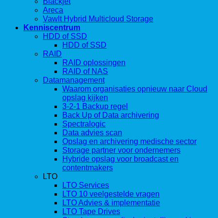
Blackjet
Areca
Vawlt Hybrid Multicloud Storage
Kenniscentrum
HDD of SSD
HDD of SSD
RAID
RAID oplossingen
RAID of NAS
Datamanagement
Waarom organisaties opnieuw naar Cloud
opslag kijken
3-2-1 Backup regel
Back Up of Data archivering
Spectralogic
Data advies scan
Opslag en archivering medische sector
Storage partner voor ondernemers
Hybride opslag voor broadcast en
contentmakers
LTO
LTO Services
LTO 10 veelgestelde vragen
LTO Advies & implementatie
LTO Tape Drives