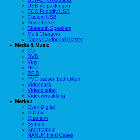
USB-C / OTG sticks
USB Verpakkingen
ECO Friendly USB
Custom USB
Powerbanks
Bluetooth Speakers
Multi Chargers
Tapes Cardboard Blaster
Media & Music
CD
DVD
Vinyl
NFC
RFID
PVC passen bedrukken
Videopack
Videodisplay
Videoverpakking
Merken
Oyen Digital
G-Drive
Quantum
Symply
Spectralogic
NANUK Hard Cases