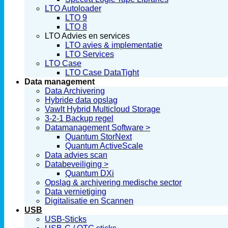
LTO Autoloader
LTO 9
LTO 8
LTO Advies en services
LTO avies & implementatie
LTO Services
LTO Case
LTO Case DataTight
Data management
Data Archivering
Hybride data opslag
Vawlt Hybrid Multicloud Storage
3-2-1 Backup regel
Datamanagement Software >
Quantum StorNext
Quantum ActiveScale
Data advies scan
Databeveiliging >
Quantum DXi
Opslag & archivering medische sector
Data vernietiging
Digitalisatie en Scannen
USB
USB-Sticks