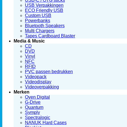
USB-C / OTG sticks
USB Verpakkingen
ECO Friendly USB
Custom USB
Powerbanks
Bluetooth Speakers
Multi Chargers
Tapes Cardboard Blaster
Media & Music
CD
DVD
Vinyl
NFC
RFID
PVC passen bedrukken
Videopack
Videodisplay
Videoverpakking
Merken
Oyen Digital
G-Drive
Quantum
Symply
Spectralogic
NANUK Hard Cases