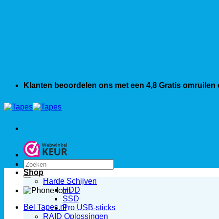
Klanten beoordelen ons met een 4,8
Gratis omruilen
Zoeken
naar:
Shop
Harde Schijven
HDD
SSD
Bel Tapes.nl
Pro USB-sticks
RAID Oplossingen