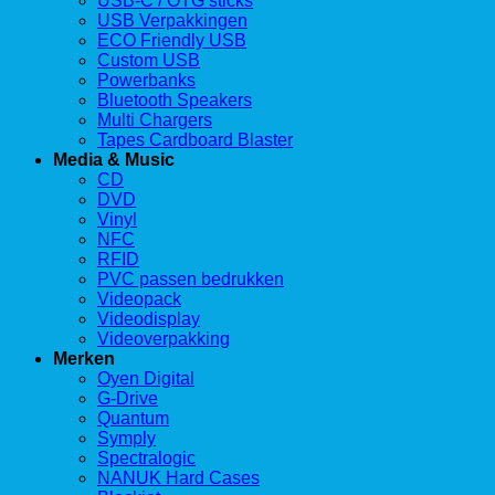
USB-C / OTG sticks
USB Verpakkingen
ECO Friendly USB
Custom USB
Powerbanks
Bluetooth Speakers
Multi Chargers
Tapes Cardboard Blaster
Media & Music
CD
DVD
Vinyl
NFC
RFID
PVC passen bedrukken
Videopack
Videodisplay
Videoverpakking
Merken
Oyen Digital
G-Drive
Quantum
Symply
Spectralogic
NANUK Hard Cases