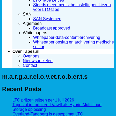
LTO Tape Drives
Steeds meer medische instellingen kiezen
voor LTO-tape
SAN
SAN Systemen
Algemeen
Broadcast approved
White papers
Whitepaper-data-content-archivering
Whitepaper opslag en archivering medische
sector
Over Tapes.nl
Over ons
Nieuwsartikelen
Contact
m.a.r.g.a.r.el.o.v.et.r.o.b.er.t.s
Recent Posts
LTO prijzen stijgen per 1 juli 2026
Tapes.nl introduceert Vawlt als Hybrid Multicloud
Storage oplossing
Overland-Tandberg is gestopt met LTO