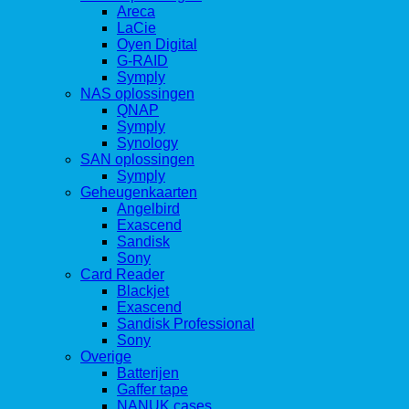
Areca
LaCie
Oyen Digital
G-RAID
Symply
NAS oplossingen
QNAP
Symply
Synology
SAN oplossingen
Symply
Geheugenkaarten
Angelbird
Exascend
Sandisk
Sony
Card Reader
Blackjet
Exascend
Sandisk Professional
Sony
Overige
Batterijen
Gaffer tape
NANUK cases