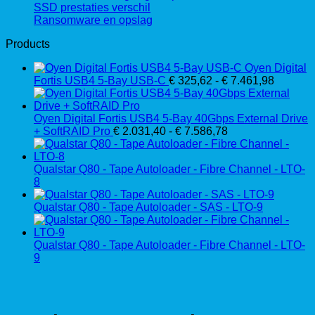
SSD prestaties verschil
Ransomware en opslag
Products
Oyen Digital
Prijskla
Fortis USB4 5-Bay USB-C
€
325,62
-
€
7.461,98
€ 325,6
tot
€ 7.461
Oyen Digital Fortis USB4 5-Bay 40Gbps External Drive
Prijsklasse:
+ SoftRAID Pro
€
2.031,40
-
€
7.586,78
€ 2.031,40
tot
€ 7.586,78
Qualstar Q80 - Tape Autoloader - Fibre Channel - LTO-
8
Qualstar Q80 - Tape Autoloader - SAS - LTO-9
Qualstar Q80 - Tape Autoloader - Fibre Channel - LTO-
9