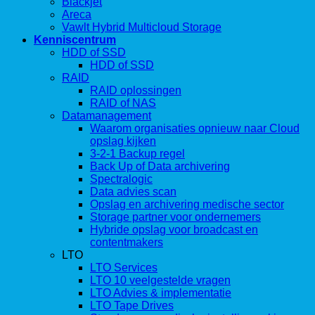
Blackjet
Areca
Vawlt Hybrid Multicloud Storage
Kenniscentrum
HDD of SSD
HDD of SSD
RAID
RAID oplossingen
RAID of NAS
Datamanagement
Waarom organisaties opnieuw naar Cloud
opslag kijken
3-2-1 Backup regel
Back Up of Data archivering
Spectralogic
Data advies scan
Opslag en archivering medische sector
Storage partner voor ondernemers
Hybride opslag voor broadcast en
contentmakers
LTO
LTO Services
LTO 10 veelgestelde vragen
LTO Advies & implementatie
LTO Tape Drives