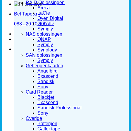
RAID Oplossingen
Areca
LaCie
Bel Tapes.nl
Oyen Digital
G-RAID
088 - 20 10 300
Symply
NAS oplossingen
QNAP
Symply
Synology
SAN oplossingen
Symply
Geheugenkaarten
Angelbird
Exascend
Sandisk
Sony
Card Reader
Blackjet
Exascend
Sandisk Professional
Sony
Overige
Batterijen
Gaffer tape