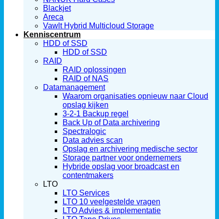
Blackjet
Areca
Vawlt Hybrid Multicloud Storage
Kenniscentrum
HDD of SSD
HDD of SSD
RAID
RAID oplossingen
RAID of NAS
Datamanagement
Waarom organisaties opnieuw naar Cloud
opslag kijken
3-2-1 Backup regel
Back Up of Data archivering
Spectralogic
Data advies scan
Opslag en archivering medische sector
Storage partner voor ondernemers
Hybride opslag voor broadcast en
contentmakers
LTO
LTO Services
LTO 10 veelgestelde vragen
LTO Advies & implementatie