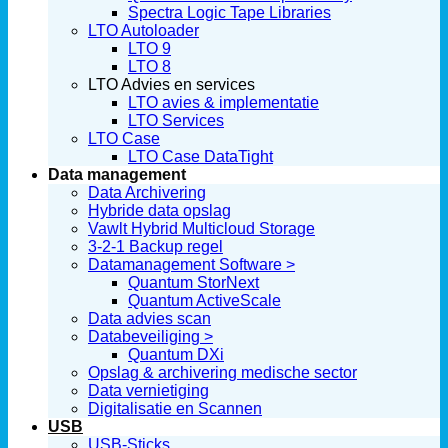
Spectra Logic Tape Libraries
LTO Autoloader
LTO 9
LTO 8
LTO Advies en services
LTO avies & implementatie
LTO Services
LTO Case
LTO Case DataTight
Data management
Data Archivering
Hybride data opslag
Vawlt Hybrid Multicloud Storage
3-2-1 Backup regel
Datamanagement Software >
Quantum StorNext
Quantum ActiveScale
Data advies scan
Databeveiliging >
Quantum DXi
Opslag & archivering medische sector
Data vernietiging
Digitalisatie en Scannen
USB
USB-Sticks