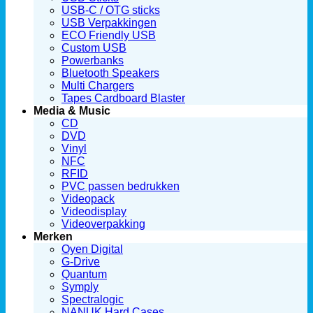
USB-C / OTG sticks
USB Verpakkingen
ECO Friendly USB
Custom USB
Powerbanks
Bluetooth Speakers
Multi Chargers
Tapes Cardboard Blaster
Media & Music
CD
DVD
Vinyl
NFC
RFID
PVC passen bedrukken
Videopack
Videodisplay
Videoverpakking
Merken
Oyen Digital
G-Drive
Quantum
Symply
Spectralogic
NANUK Hard Cases