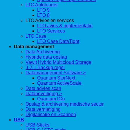
LTO Autoloader
LTO 9
LTO 8
LTO Advies en services
LTO avies & implementatie
LTO Services
LTO Case
LTO Case DataTight
Data management
Data Archivering
Hybride data opslag
Vawlt Hybrid Multicloud Storage
3-2-1 Backup regel
Datamanagement Software >
Quantum StorNext
Quantum ActiveScale
Data advies scan
Databeveiliging >
Quantum DXi
Opslag & archivering medische sector
Data vernietiging
Digitalisatie en Scannen
USB
USB-Sticks