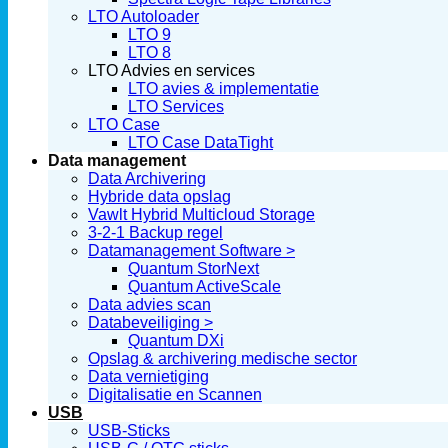
LTO Autoloader
LTO 9
LTO 8
LTO Advies en services
LTO avies & implementatie
LTO Services
LTO Case
LTO Case DataTight
Data management
Data Archivering
Hybride data opslag
Vawlt Hybrid Multicloud Storage
3-2-1 Backup regel
Datamanagement Software >
Quantum StorNext
Quantum ActiveScale
Data advies scan
Databeveiliging >
Quantum DXi
Opslag & archivering medische sector
Data vernietiging
Digitalisatie en Scannen
USB
USB-Sticks