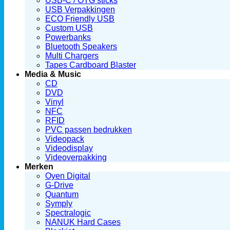
USB-C / OTG sticks
USB Verpakkingen
ECO Friendly USB
Custom USB
Powerbanks
Bluetooth Speakers
Multi Chargers
Tapes Cardboard Blaster
Media & Music
CD
DVD
Vinyl
NFC
RFID
PVC passen bedrukken
Videopack
Videodisplay
Videoverpakking
Merken
Oyen Digital
G-Drive
Quantum
Symply
Spectralogic
NANUK Hard Cases