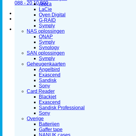
088 - 20 10 300
Areca
LaCie
Oyen Digital
G-RAID
Symply
NAS oplossingen
QNAP
Symply
Synology
SAN oplossingen
Symply
Geheugenkaarten
Angelbird
Exascend
Sandisk
Sony
Card Reader
Blackjet
Exascend
Sandisk Professional
Sony
Overige
Batterijen
Gaffer tape
NANUK cases