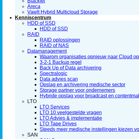
Blackjet
Areca
Vawlt Hybrid Multicloud Storage
Kenniscentrum
HDD of SSD
HDD of SSD
RAID
RAID oplossingen
RAID of NAS
Datamanagement
Waarom organisaties opnieuw naar Cloud ops
3-2-1 Backup regel
Back Up of Data archivering
Spectralogic
Data advies scan
Opslag en archivering medische sector
Storage partner voor ondernemers
Hybride opslag voor broadcast en contentma
LTO
LTO Services
LTO 10 veelgestelde vragen
LTO Advies & implementatie
LTO Tape Drives
Steeds meer medische instellingen kiezen v
SAN