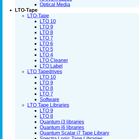
Optical Media
LTO-Tape
LTO-Tape
LTO 10
LTO 9
LTO 8
LTO 7
LTO 6
LTO 5
LTO 4
LTO Cleaner
LTO Label
LTO Tapedrives
LTO 10
LTO 9
LTO 8
LTO 7
Software
LTO Tape Libraries
LTO 9
LTO 8
Quantum i3 libraries
Quantum i6 libraries
Quantum Scalar i7 Tape Library
Spectra Logic Tape Libraries