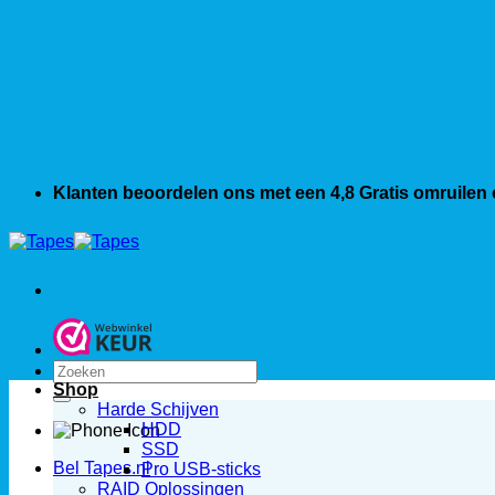
Klanten beoordelen ons met een 4,8
Gratis omruilen
Zoeken
naar:
Shop
Harde Schijven
HDD
SSD
Bel Tapes.nl
Pro USB-sticks
RAID Oplossingen