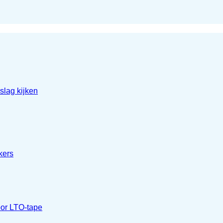
lag kijken
kers
oor LTO-tape