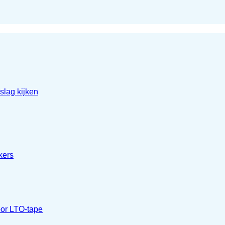
lag kijken
kers
oor LTO-tape