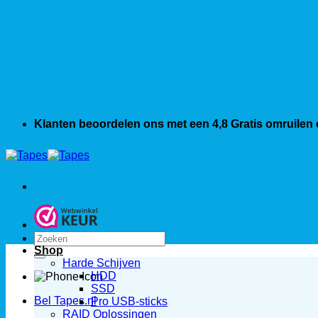
Klanten beoordelen ons met een 4,8
Gratis omruilen
Zoeken
naar:
Shop
Harde Schijven
HDD
SSD
Bel Tapes.nl
Pro USB-sticks
RAID Oplossingen