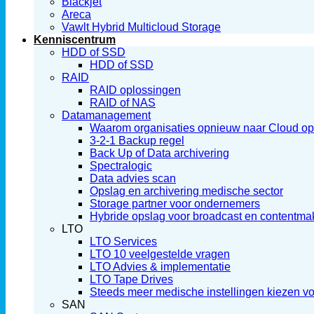
Blackjet
Areca
Vawlt Hybrid Multicloud Storage
Kenniscentrum
HDD of SSD
HDD of SSD
RAID
RAID oplossingen
RAID of NAS
Datamanagement
Waarom organisaties opnieuw naar Cloud ops
3-2-1 Backup regel
Back Up of Data archivering
Spectralogic
Data advies scan
Opslag en archivering medische sector
Storage partner voor ondernemers
Hybride opslag voor broadcast en contentma
LTO
LTO Services
LTO 10 veelgestelde vragen
LTO Advies & implementatie
LTO Tape Drives
Steeds meer medische instellingen kiezen v
SAN