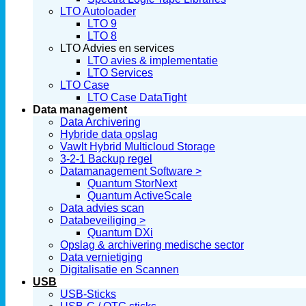
LTO Autoloader
LTO 9
LTO 8
LTO Advies en services
LTO avies & implementatie
LTO Services
LTO Case
LTO Case DataTight
Data management
Data Archivering
Hybride data opslag
Vawlt Hybrid Multicloud Storage
3-2-1 Backup regel
Datamanagement Software >
Quantum StorNext
Quantum ActiveScale
Data advies scan
Databeveiliging >
Quantum DXi
Opslag & archivering medische sector
Data vernietiging
Digitalisatie en Scannen
USB
USB-Sticks