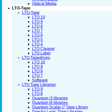
Optical Media
LTO-Tape
LTO-Tape
LTO 10
LTO 9
LTO 8
LTO 7
LTO 6
LTO 5
LTO 4
LTO Cleaner
LTO Label
LTO Tapedrives
LTO 10
LTO 9
LTO 8
LTO 7
Software
LTO Tape Libraries
LTO 9
LTO 8
Quantum i3 libraries
Quantum i6 libraries
Quantum Scalar i7 Tape Library
Spectra Logic Tape Libraries