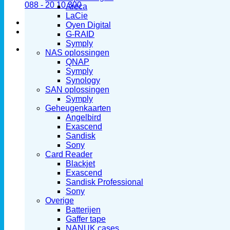
088 - 20 10 300
Areca
LaCie
Oyen Digital
G-RAID
Symply
NAS oplossingen
QNAP
Symply
Synology
SAN oplossingen
Symply
Geheugenkaarten
Angelbird
Exascend
Sandisk
Sony
Card Reader
Blackjet
Exascend
Sandisk Professional
Sony
Overige
Batterijen
Gaffer tape
NANUK cases