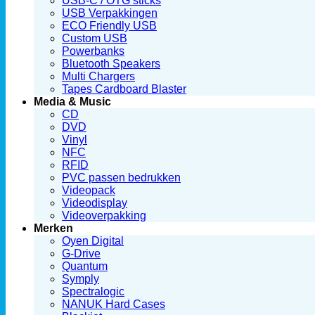
USB-C / OTG sticks
USB Verpakkingen
ECO Friendly USB
Custom USB
Powerbanks
Bluetooth Speakers
Multi Chargers
Tapes Cardboard Blaster
Media & Music
CD
DVD
Vinyl
NFC
RFID
PVC passen bedrukken
Videopack
Videodisplay
Videoverpakking
Merken
Oyen Digital
G-Drive
Quantum
Symply
Spectralogic
NANUK Hard Cases