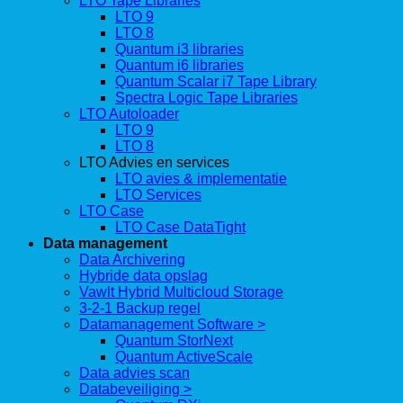
LTO Tape Libraries
LTO 9
LTO 8
Quantum i3 libraries
Quantum i6 libraries
Quantum Scalar i7 Tape Library
Spectra Logic Tape Libraries
LTO Autoloader
LTO 9
LTO 8
LTO Advies en services
LTO avies & implementatie
LTO Services
LTO Case
LTO Case DataTight
Data management
Data Archivering
Hybride data opslag
Vawlt Hybrid Multicloud Storage
3-2-1 Backup regel
Datamanagement Software >
Quantum StorNext
Quantum ActiveScale
Data advies scan
Databeveiliging >