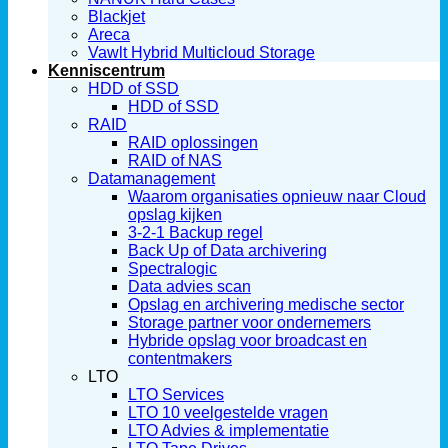
Blackjet
Areca
Vawlt Hybrid Multicloud Storage
Kenniscentrum
HDD of SSD
HDD of SSD
RAID
RAID oplossingen
RAID of NAS
Datamanagement
Waarom organisaties opnieuw naar Cloud
opslag kijken
3-2-1 Backup regel
Back Up of Data archivering
Spectralogic
Data advies scan
Opslag en archivering medische sector
Storage partner voor ondernemers
Hybride opslag voor broadcast en
contentmakers
LTO
LTO Services
LTO 10 veelgestelde vragen
LTO Advies & implementatie