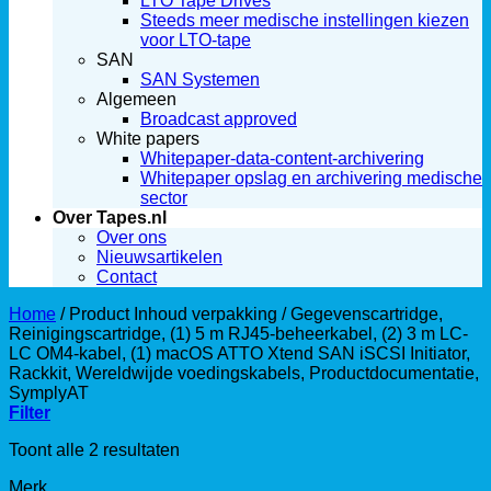
LTO Tape Drives
Steeds meer medische instellingen kiezen
voor LTO-tape
SAN
SAN Systemen
Algemeen
Broadcast approved
White papers
Whitepaper-data-content-archivering
Whitepaper opslag en archivering medische
sector
Over Tapes.nl
Over ons
Nieuwsartikelen
Contact
Home
/
Product Inhoud verpakking
/
Gegevenscartridge,
Reinigingscartridge, (1) 5 m RJ45-beheerkabel, (2) 3 m LC-
LC OM4-kabel, (1) macOS ATTO Xtend SAN iSCSI Initiator,
Rackkit, Wereldwijde voedingskabels, Productdocumentatie,
SymplyAT
Filter
Toont alle 2 resultaten
Merk