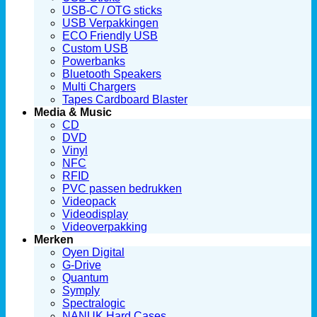
USB-C / OTG sticks
USB Verpakkingen
ECO Friendly USB
Custom USB
Powerbanks
Bluetooth Speakers
Multi Chargers
Tapes Cardboard Blaster
Media & Music
CD
DVD
Vinyl
NFC
RFID
PVC passen bedrukken
Videopack
Videodisplay
Videoverpakking
Merken
Oyen Digital
G-Drive
Quantum
Symply
Spectralogic
NANUK Hard Cases