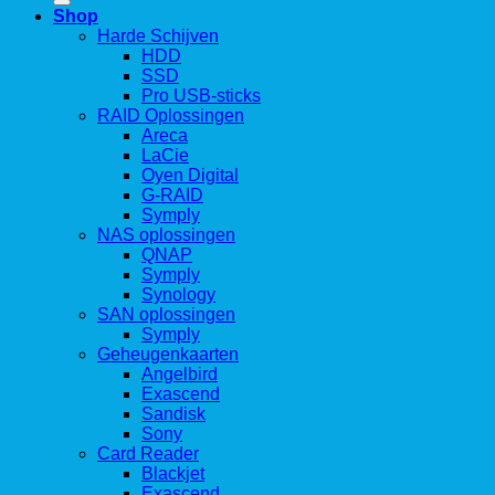
Shop
Harde Schijven
HDD
SSD
Pro USB-sticks
RAID Oplossingen
Areca
LaCie
Oyen Digital
G-RAID
Symply
NAS oplossingen
QNAP
Symply
Synology
SAN oplossingen
Symply
Geheugenkaarten
Angelbird
Exascend
Sandisk
Sony
Card Reader
Blackjet
Exascend