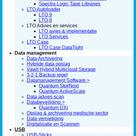
Spectra Logic Tape Libraries
LTO Autoloader
LTO 9
LTO 8
LTO Advies en services
LTO avies & implementatie
LTO Services
LTO Case
LTO Case DataTight
Data management
Data Archivering
Hybride data opslag
Vawlt Hybrid Multicloud Storage
3-2-1 Backup regel
Datamanagement Software >
Quantum StorNext
Quantum ActiveScale
Data advies scan
Databeveiliging >
Quantum DXi
Opslag & archivering medische sector
Data vernietiging
Digitalisatie en Scannen
USB
USB-Sticks